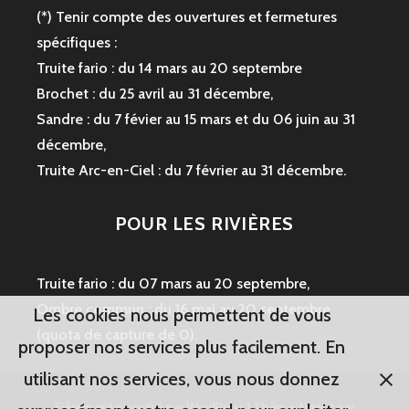
(*) Tenir compte des ouvertures et fermetures
spécifiques :
Truite fario : du 14 mars au 20 septembre
Brochet : du 25 avril au 31 décembre,
Sandre : du 7 févier au 15 mars et du 06 juin au 31
décembre,
Truite Arc-en-Ciel : du 7 février au 31 décembre.
POUR LES RIVIÈRES
Truite fario : du 07 mars au 20 septembre,
Ombre commun : du 16 mai au 20 septembre
Les cookies nous permettent de vous
(quota de capture de 0).
proposer nos services plus facilement. En
utilisant nos services, vous nous donnez
Fièrement propulsé par WordPress
|
Thème Argent par