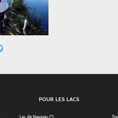
POUR LES LACS
Lac de Naussac (*)
Tru