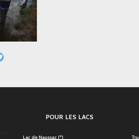
POUR LES LACS
Lac de Naussac (*)
Tru